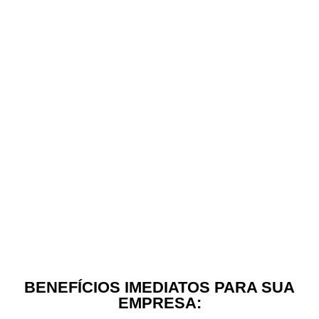
Processos:
Como está estruturado a
cadeia de valor da sua empresa?
Sistemas
: Qual o nível de maturidade da
sua Governança?
KRI´s:
Quais são os indicadores de
riscos que tem já sendo medidos na sua
empresa?
NETWORKING:
Quais são as conexões
que construir e que geram negócios
para sua empresa todos os dias?
BENEFÍCIOS IMEDIATOS PARA SUA
EMPRESA: