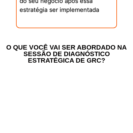
do seu negócio após essa
estratégia ser implementada
O QUE VOCÊ VAI SER ABORDADO NA
SESSÃO DE DIAGNÓSTICO
ESTRATÉGICA DE GRC?
Nessa sessão exclusiva e
gratuita
, vamos
realizar uma análise profunda sobre
a
maturidade de GRC – Governança, Riscos
e Compliance Empresarial da sua empresa
,
com foco nos seguintes pilares:
Sócios
: Como está a situação atual
entre os sócios e das decisões chave?