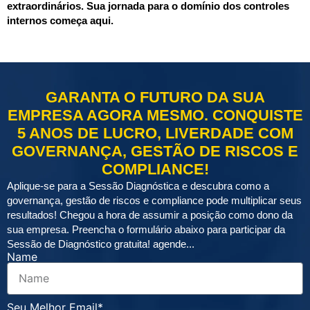
extraordinários. Sua jornada para o domínio dos controles
internos começa aqui.
GARANTA O FUTURO DA SUA
EMPRESA AGORA MESMO. CONQUISTE
5 ANOS DE LUCRO, LIVERDADE COM
GOVERNANÇA, GESTÃO DE RISCOS E
COMPLIANCE!
Aplique-se para a Sessão Diagnóstica e descubra como a
governança, gestão de riscos e compliance pode multiplicar seus
resultados! Chegou a hora de assumir a posição como dono da
sua empresa. Preencha o formulário abaixo para participar da
Sessão de Diagnóstico gratuita! agende...
Name
Seu Melhor Email*