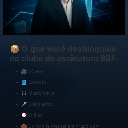
📦
O que você desbloqueia
no clube de assinatura BBF:
🎥 Vídeos
📘 E-books
🎧 Masterclass
🎤 Webinários
🎯 Trilhas
💼 Curadoria Mensal em grupo com