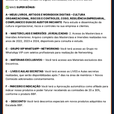
✅
MAIS
SUPER BÔNUS:
A – MEUS LIVROS, ARTIGOS E WORKBOOK DIGITAIS – CULTURA
ORGANIZACIONAL, RISCOS E CONTROLES, COSO, RESILIÊNCIA EMPRESARIAL,
COMPLIANCE E GUIA DO AUDITOR INICIANTE
: Para estudo e disseminação da
cultura organizacional, riscos e controles na sua empresa e clientes.
B
–
MASTERCLASS E IMERSÕES JÁ REALIZADAS:
2. Acesso às Masterclass e
Imersões Anteriores: Arquivo completo das Masterclass e Imersões realizadas nos
anos de 2022, 2023 e 2024, disponíveis para consulta e estudo.
C
–
GRUPO VIP WHATSAPP – NETWORKING:
Você terá acesso ao Grupo no
WhatsApp VIP com seletos profissionais para realização de Networking.
D
–
MATERIAIS EXCLUSIVOS:
– Você terá acesso aos Materiais exclusivos dos
Encontros.
E
–
LIVES E AULAS SECRETAS:
Você terá acesso as
LIVES e Aulas secretas
realizadas, que serão disponibilizadas após 7 dias na área de membros + Novos
Conteúdo adicionados constantemente.
F
–
PARCEIRO E INDICAÇÃO
:
Você terá a
Aprovação automática como afiliado para
indicar nosso produtos e poder faturar recebendo as comissões de 20 a 30%,
conforme o produto BBF.
G
–
DESCONTO
:
Você terá d
escontos especiais em novos produtos adquiridos na
Escalada BBF.