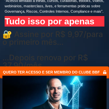
“Acesso ilimitado a trilhas, cursos, curadorias, ebooks, vídeos,
webinários, masterclass, lives, e ferramentas práticas sobre
Governança, Riscos, Controles Internos, Compliance e mais”.
Tudo isso por apenas
🔐 Assine por R$ 9,97/para
o primeiro mês...
...Depois renova por
R$
37,90/mês
QUERO TER ACESSO E SER MEMBRO DO CLUBE BBF