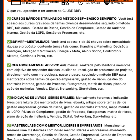
O que vou aprender e ter acesso no
 CLUBE BBF:
✅
CURSOS RÁPIDOS E TRILHAS DO MÉTODO
BBF – BÁSICO BEM FEITO
: Você terá
acesso aos cursos gravados de temas diversos desenvolvidos seguindo o método
BBF, tais como: Gestão de Riscos, Gestão de Compliance, Gestão de Auditoria
Interna
,
Gestão da LGPD,
Gestão de Processos, etc.
✅
BBF MRP – MENTALIDADE
: V
ocê terá acesso + de 40 chaves sobre mentalidade,
riqueza e propósito, contendo temas tais como: Branding x Marketing, Decisão x
Condição, Ativação x Motivação, Energia x Meta, Alvo x Sonho, Confronto x
Afronta, Caminho x Porta, etc
.
✅
CURADORIA MENSAL AO VIVO
: Aula mensal realizada pelo Mentor e membros
com objetivo de responder dúvidas, auxiliar na resolução de problemas de projetos,
direcionamento com metodologia, passo a passo, seguindo o método BBF para
mentorados sobre temas de gestão empresarial, gestão de riscos, gestão do
controles internos, gestão de Processo, fluxogramas, matriz de riscos, plano de
ação de melhorias, Vendas, Digital, Networking, Storytelling, etc.
✅
INDICAÇÃO DE LIVROS, SÉRIES E FILMES
: Mensalmente teremos a indicação
livros para leitura dos mentorados de livros, ebooks, artigos sobre temas de de
gestão empresarial, gestão de riscos, gestão do controles internos, mapa mental
da LGPD, Pílulas de Compliance, gestão de Processo, fluxogramas, matriz de riscos,
plano de ação de melhorias, Vendas, Digital, Networking, Storytelling, etc.
✅
MASTERCLASS COM O MENTOR, LÍDERES E EMPRESÁRIOS
: Mensalmente
teremos uma masterclass com nosso mentor, líderes e empresários abordando
temas de Governança, Gestão de Riscos, Gestão Empresarial, Gestão de Empresas,
Gestão de Vendas, Vendas no Digital, Mentalidade, LGPD, entre outros.