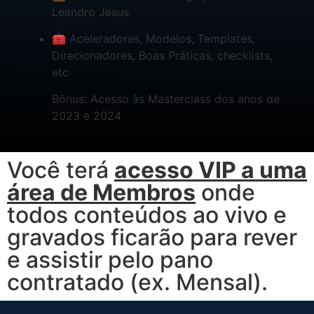
Leandro Jesus
🧰 Aceleradores, Modelos, Templates,
Direcionadores, Boas Práticas, checklists,
etc
Bônus: Acesso às Masterclass dos anos de
2023 e 2024
Você terá
acesso VIP a uma
área de Membros
onde
todos conteúdos ao vivo e
gravados ficarão para rever
e assistir pelo pano
contratado (ex. Mensal).