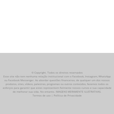
© Copyright. Todos os direitos reservados
Esse site não tem nenhuma relação institucional com o Facebook, Instagram, WhatsApp
ou Facebook Messenger. Ao abordar questões financeiras, de qualquer um dos nossos
produtos, sites, vídeos, palestras, programas ou outros conteúdos, fazemos todos os
esforços para garantir que estes representem fielmente nossos cursos e sua capacidade
de melhorar sua vida. No entanto. IMAGENS MERAMENTE ILUSTRATIVAS.
Termos de uso | Política de Privacidade