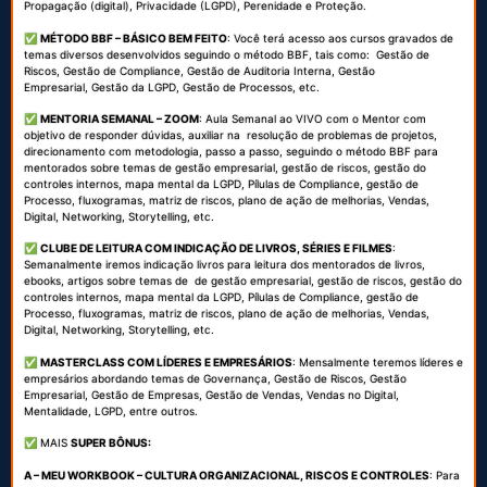
Propagação (digital), Privacidade (LGPD), Perenidade e Proteção.
✅
MÉTODO BBF – BÁSICO BEM FEITO
: Você terá acesso aos cursos gravados de
temas diversos desenvolvidos seguindo o método BBF, tais como: Gestão de
Riscos, Gestão de Compliance, Gestão de Auditoria Interna,
Gestão
Empresarial,
Gestão da LGPD,
Gestão de Processos, etc.
✅
MENTORIA SEMANAL – ZOOM
: Aula Semanal ao VIVO com o Mentor com
objetivo de responder dúvidas, auxiliar na resolução de problemas de projetos,
direcionamento com metodologia, passo a passo, seguindo o método BBF para
mentorados sobre temas de gestão empresarial, gestão de riscos, gestão do
controles internos, mapa mental da LGPD, Pílulas de Compliance, gestão de
Processo, fluxogramas, matriz de riscos, plano de ação de melhorias, Vendas,
Digital, Networking, Storytelling, etc.
✅
CLUBE DE LEITURA COM INDICAÇÃO DE LIVROS, SÉRIES E FILMES
:
Semanalmente iremos indicação livros para leitura dos mentorados de livros,
ebooks, artigos sobre temas de de gestão empresarial, gestão de riscos, gestão do
controles internos, mapa mental da LGPD, Pílulas de Compliance, gestão de
Processo, fluxogramas, matriz de riscos, plano de ação de melhorias, Vendas,
Digital, Networking, Storytelling, etc.
✅
MASTERCLASS COM LÍDERES E EMPRESÁRIOS
: Mensalmente teremos líderes e
empresários abordando temas de Governança, Gestão de Riscos, Gestão
Empresarial, Gestão de Empresas, Gestão de Vendas, Vendas no Digital,
Mentalidade, LGPD, entre outros.
✅
MAIS
SUPER BÔNUS:
A – MEU WORKBOOK – CULTURA ORGANIZACIONAL, RISCOS E CONTROLES
: Para