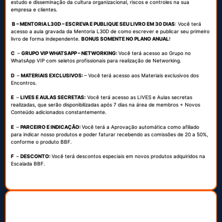
estudo e disseminação da cultura organizacional, riscos e controles na sua
empresa e clientes.
B – MENTORIA L30D – ESCREVA E PUBLIQUE SEU LIVRO EM 30 DIAS
: Você terá
acesso a aula gravada da Mentoria L30D de como escrever e publicar seu primeiro
livro de forma independente.
BONUS SOMENTE NO PLANO ANUAL
!
C
–
GRUPO VIP WHATSAPP – NETWORKING:
Você terá acesso ao Grupo no
WhatsApp VIP com seletos profissionais para realização de Networking.
D
–
MATERIAIS EXCLUSIVOS:
– Você terá acesso aos Materiais exclusivos dos
Encontros.
E
–
LIVES E AULAS SECRETAS:
Você terá acesso as
LIVES e Aulas secretas
realizadas, que serão disponibilizadas após 7 dias na área de membros + Novos
Conteúdo adicionados constantemente.
E
–
PARCEIRO E INDICAÇÃO
:
Você terá a
Aprovação automática como afiliado
para indicar nosso produtos e poder faturar recebendo as comissões de 20 a 50%,
conforme o produto BBF.
F
–
DESCONTO
:
Você terá d
escontos especiais em novos produtos adquiridos na
Escalada BBF.