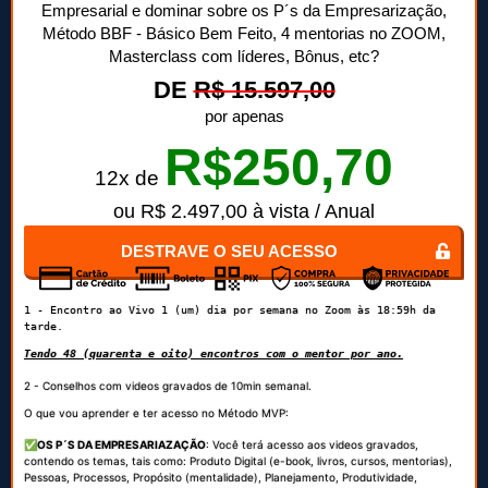
Empresarial e dominar sobre os P´s da Empresarização,
Método BBF - Básico Bem Feito, 4 mentorias no ZOOM,
Masterclass com líderes, Bônus, etc?
DE
R$ 15.597,00
por apenas
R$250,70
12x de
ou R$ 2.497,00 à vista / Anual
DESTRAVE O SEU ACESSO
1 - Encontro ao Vivo 1 (um) dia por semana no Zoom às 18:59h da 
tarde. 
Tendo 48 (quarenta e oito) encontros com o mentor por ano.
2 - Conselhos com videos gravados de 10min semanal.
O que vou aprender e ter acesso no
Método MVP:
✅
OS P´S DA EMPRESARIAZAÇÃO
: V
ocê terá acesso aos videos gravados,
contendo os temas, tais como:
Produto Digital (e-book, livros, cursos, mentorias),
Pessoas, Processos, Propósito (mentalidade), Planejamento, Produtividade,