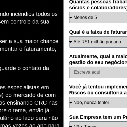
Quantas pessoas trabal
sócios e colaboradores
ando incêndios todos os
sem controle da sua
Qual é a faixa de fatur
ser a sua maior chance
umentar o faturamento,
Atualmente, qual a maio
gestão do seu negócio
guarde o contato da
Você já tentou impleme
es especialistas em
Riscos ou consultoria 
e) do mercado de com
nos ensinando GRC nas
bre o tema, então já
Sua Empresa tem um Pr
lário ao lado para não
gumas vezes ao ano para