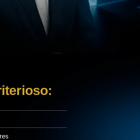
riterioso:
res