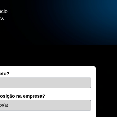
ócio
s.
eto?
posição na empresa?