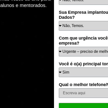
0 alunos e mentorados.
Sua Empresa implantou 
Dados?
Com que urgência você 
empresa?
Você é o(a) principal 
Qual o melhor telefone